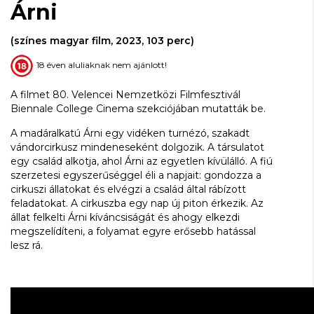
Árni
(színes magyar film, 2023, 103 perc)
18 éven aluliaknak nem ajánlott!
A filmet 80. Velencei Nemzetközi Filmfesztivál
Biennale College Cinema szekciójában mutatták be.
A madáralkatú Árni egy vidéken turnézó, szakadt
vándorcirkusz mindeneseként dolgozik. A társulatot
egy család alkotja, ahol Árni az egyetlen kívülálló. A fiú
szerzetesi egyszerűséggel éli a napjait: gondozza a
cirkuszi állatokat és elvégzi a család által rábízott
feladatokat. A cirkuszba egy nap új piton érkezik. Az
állat felkelti Árni kíváncsiságát és ahogy elkezdi
megszelídíteni, a folyamat egyre erősebb hatással
lesz rá.