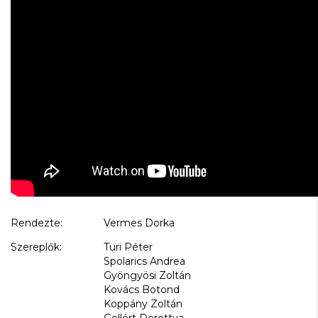
Rendezte:
Vermes Dorka
Szereplők:
Turi Péter
Spolarics Andrea
Gyöngyösi Zoltán
Kovács Botond
Koppány Zoltán
Gellért Dorottya