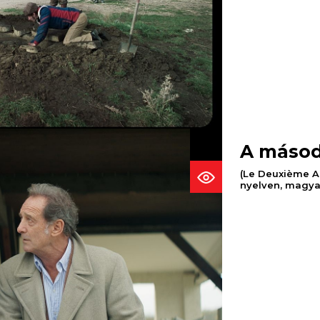
A másod
(Le Deuxième Ac
nyelven, magyar 