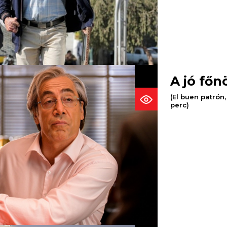
A jó főn
(El buen patrón,
perc)