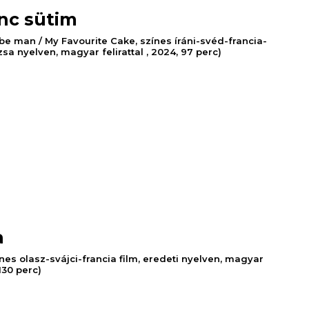
nc sütim
 man / My Favourite Cake, színes íráni-svéd-francia-
sa nyelven, magyar felirattal , 2024, 97 perc)
a
ínes olasz-svájci-francia film, eredeti nyelven, magyar
 130 perc)