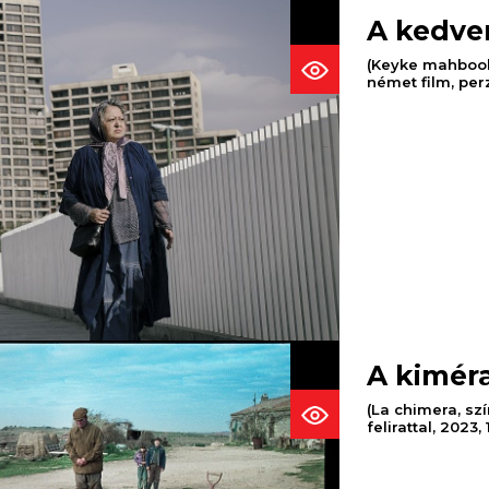
A kedve
(Keyke mahboobe
német film, perz
A kimér
(La chimera, sz
felirattal, 2023,