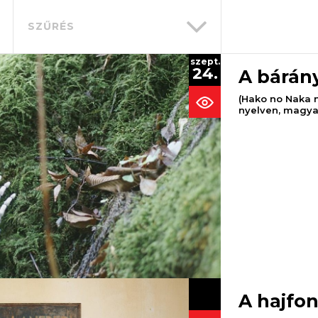
SZŰRÉS
szept.
24.
A bárány
(Hako no Naka no
nyelven, magyar 
A hajfo