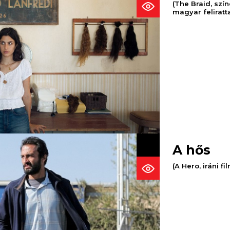
(The Braid, szí
magyar feliratta
A hős
(A Hero, iráni f