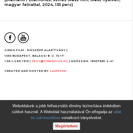
magyar felirattal, 2024, 135 perc)
CIRKO FILM - MÁSKÉPP ALAPÍTVÁNY
|
1055 BUDAPEST, BALASSI B. U. 15-17.
+36-1-269-1915
|
JEGY@CIRKOFILM.HU
|
ADÓSZÁM: 18057681-2-41
CREATED AND HOSTED BY:
LAMPYON
Weboldalunk a jobb felhasználói élmény biztosítása érdekében
sütiket használ. A Weboldal használatával Ön elfogadja az
adat
és süti-kezelésre
vonatkozó irányelveket.