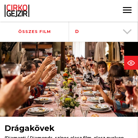
D
ÖSSZES FILM
Drágakövek
(Diamanti / Diamonds, színes olasz film, olasz nyelven,