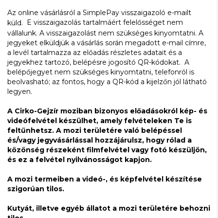
Az online vásárlásról a SimplePay visszaigazoló e-mailt
E visszaigazolás tartalmáért felelősséget nem
küld.
vállalunk. A visszaigazolást nem szükséges kinyomtatni. A
jegyeket elküldjük a vásárlás során megadott e-mail címre,
a levél tartalmazza az előadás részletes adatait és a
jegyekhez tartozó, belépésre jogosító QR-kódokat. A
belépőjegyet nem szükséges kinyomtatni, telefonról is
beolvasható; az fontos, hogy a QR-kód a kijelzőn jól látható
legyen.
A Cirko-Gejzír moziban bizonyos előadásokról kép- és
videófelvétel készülhet, amely felvételeken Te is
feltűnhetsz. A mozi területére való belépéssel
és/vagy jegyvásárlással hozzájárulsz, hogy rólad a
közönség részeként filmfelvétel vagy fotó készüljön,
és ez a felvétel nyilvánosságot kapjon.
A mozi termeiben a videó-, és képfelvétel készítése
szigorúan tilos.
Kutyát, illetve egyéb állatot a mozi területére behozni
tilos.