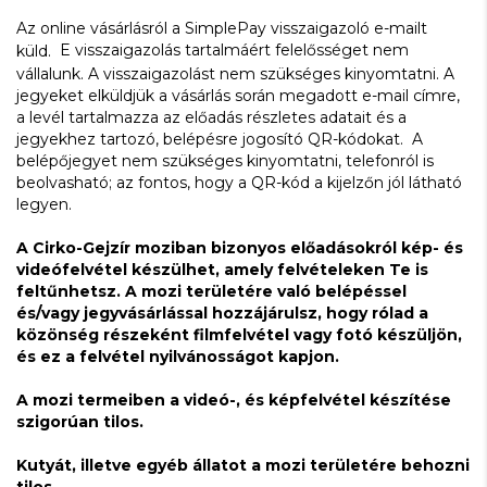
Az online vásárlásról a SimplePay visszaigazoló e-mailt
E visszaigazolás tartalmáért felelősséget nem
küld.
vállalunk. A visszaigazolást nem szükséges kinyomtatni. A
jegyeket elküldjük a vásárlás során megadott e-mail címre,
a levél tartalmazza az előadás részletes adatait és a
jegyekhez tartozó, belépésre jogosító QR-kódokat. A
belépőjegyet nem szükséges kinyomtatni, telefonról is
beolvasható; az fontos, hogy a QR-kód a kijelzőn jól látható
legyen.
A Cirko-Gejzír moziban bizonyos előadásokról kép- és
videófelvétel készülhet, amely felvételeken Te is
feltűnhetsz. A mozi területére való belépéssel
és/vagy jegyvásárlással hozzájárulsz, hogy rólad a
közönség részeként filmfelvétel vagy fotó készüljön,
és ez a felvétel nyilvánosságot kapjon.
A mozi termeiben a videó-, és képfelvétel készítése
szigorúan tilos.
Kutyát, illetve egyéb állatot a mozi területére behozni
tilos.