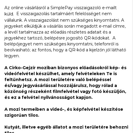
Az online vásárlásról a SimplePay visszaigazoló e-mailt
E visszaigazolás tartalmáért felelősséget nem
küld.
vállalunk. A visszaigazolást nem szükséges kinyomtatni. A
jegyeket elküldjük a vásárlás során megadott e-mail címre,
a levél tartalmazza az előadás részletes adatait és a
jegyekhez tartozó, belépésre jogosító QR-kódokat. A
belépőjegyet nem szükséges kinyomtatni, telefonról is
beolvasható; az fontos, hogy a QR-kód a kijelzőn jól látható
legyen.
A Cirko-Gejzír moziban bizonyos előadásokról kép- és
videófelvétel készülhet, amely felvételeken Te is
feltűnhetsz. A mozi területére való belépéssel
és/vagy jegyvásárlással hozzájárulsz, hogy rólad a
közönség részeként filmfelvétel vagy fotó készüljön,
és ez a felvétel nyilvánosságot kapjon.
A mozi termeiben a videó-, és képfelvétel készítése
szigorúan tilos.
Kutyát, illetve egyéb állatot a mozi területére behozni
tilos.