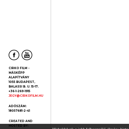
CIRKO FILM -
MÁSKÉPP
ALAPÍTVÁNY
1055 BUDAPEST,
BALASSI B. U. 15-17.
+36-1-269-1915
JEGY@CIRKOFILM.HU
ADÓSZÁM:
18057681-2-41
CREATED AND
HOSTED BY: