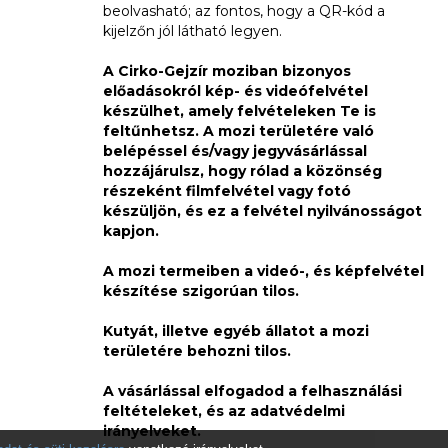
beolvasható; az fontos, hogy a QR-kód a
kijelzőn jól látható legyen.
A Cirko-Gejzír moziban bizonyos
előadásokról kép- és videófelvétel
készülhet, amely felvételeken Te is
feltűnhetsz. A mozi területére való
belépéssel és/vagy jegyvásárlással
hozzájárulsz, hogy rólad a közönség
részeként filmfelvétel vagy fotó
készüljön, és ez a felvétel nyilvánosságot
kapjon.
A mozi termeiben a videó-, és képfelvétel
készítése szigorúan tilos.
Kutyát, illetve egyéb állatot a mozi
területére behozni tilos.
A vásárlással elfogadod a felhasználási
feltételeket, és az adatvédelmi
irányelveket.