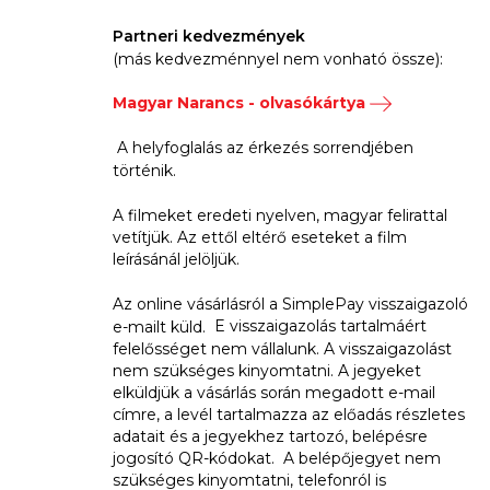
Partneri kedvezmények
(más kedvezménnyel nem vonható össze):
Magyar Narancs - olvasókártya
A helyfoglalás az érkezés sorrendjében
történik.
A filmeket eredeti nyelven, magyar felirattal
vetítjük. Az ettől eltérő eseteket a film
leírásánál jelöljük.
Az online vásárlásról a SimplePay visszaigazoló
E visszaigazolás tartalmáért
e-mailt küld.
felelősséget nem vállalunk. A visszaigazolást
nem szükséges kinyomtatni. A jegyeket
elküldjük a vásárlás során megadott e-mail
címre, a levél tartalmazza az előadás részletes
adatait és a jegyekhez tartozó, belépésre
jogosító QR-kódokat. A belépőjegyet nem
szükséges kinyomtatni, telefonról is