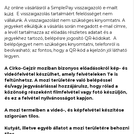
Az online vásárlásról a SimplePay visszaigazoló e-mailt
E visszaigazolás tartalmáért felelősséget nem
küld.
vállalunk. A visszaigazolást nem szükséges kinyomtatni. A
jegyeket elküldjük a vásárlás során megadott e-mail címre,
a levél tartalmazza az előadás részletes adatait és a
jegyekhez tartozó, belépésre jogosító QR-kódokat. A
belépőjegyet nem szükséges kinyomtatni, telefonról is
beolvasható; az fontos, hogy a QR-kód a kijelzőn jól látható
legyen.
A Cirko-Gejzír moziban bizonyos előadásokról kép- és
videófelvétel készülhet, amely felvételeken Te is
feltűnhetsz. A mozi területére való belépéssel
és/vagy jegyvásárlással hozzájárulsz, hogy rólad a
közönség részeként filmfelvétel vagy fotó készüljön,
és ez a felvétel nyilvánosságot kapjon.
A mozi termeiben a videó-, és képfelvétel készítése
szigorúan tilos.
Kutyát, illetve egyéb állatot a mozi területére behozni
tilos.