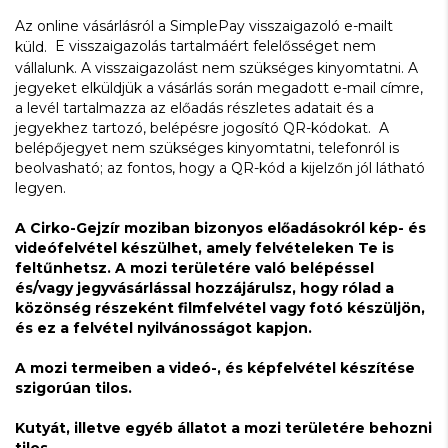
Az online vásárlásról a SimplePay visszaigazoló e-mailt
E visszaigazolás tartalmáért felelősséget nem
küld.
vállalunk. A visszaigazolást nem szükséges kinyomtatni. A
jegyeket elküldjük a vásárlás során megadott e-mail címre,
a levél tartalmazza az előadás részletes adatait és a
jegyekhez tartozó, belépésre jogosító QR-kódokat. A
belépőjegyet nem szükséges kinyomtatni, telefonról is
beolvasható; az fontos, hogy a QR-kód a kijelzőn jól látható
legyen.
A Cirko-Gejzír moziban bizonyos előadásokról kép- és
videófelvétel készülhet, amely felvételeken Te is
feltűnhetsz. A mozi területére való belépéssel
és/vagy jegyvásárlással hozzájárulsz, hogy rólad a
közönség részeként filmfelvétel vagy fotó készüljön,
és ez a felvétel nyilvánosságot kapjon.
A mozi termeiben a videó-, és képfelvétel készítése
szigorúan tilos.
Kutyát, illetve egyéb állatot a mozi területére behozni
tilos.