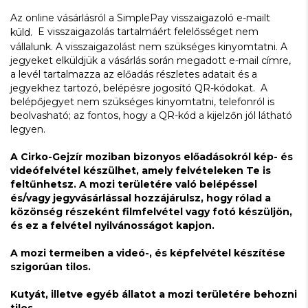
Az online vásárlásról a SimplePay visszaigazoló e-mailt
E visszaigazolás tartalmáért felelősséget nem
küld.
vállalunk. A visszaigazolást nem szükséges kinyomtatni. A
jegyeket elküldjük a vásárlás során megadott e-mail címre,
a levél tartalmazza az előadás részletes adatait és a
jegyekhez tartozó, belépésre jogosító QR-kódokat. A
belépőjegyet nem szükséges kinyomtatni, telefonról is
beolvasható; az fontos, hogy a QR-kód a kijelzőn jól látható
legyen.
A Cirko-Gejzír moziban bizonyos előadásokról kép- és
videófelvétel készülhet, amely felvételeken Te is
feltűnhetsz. A mozi területére való belépéssel
és/vagy jegyvásárlással hozzájárulsz, hogy rólad a
közönség részeként filmfelvétel vagy fotó készüljön,
és ez a felvétel nyilvánosságot kapjon.
A mozi termeiben a videó-, és képfelvétel készítése
szigorúan tilos.
Kutyát, illetve egyéb állatot a mozi területére behozni
tilos.