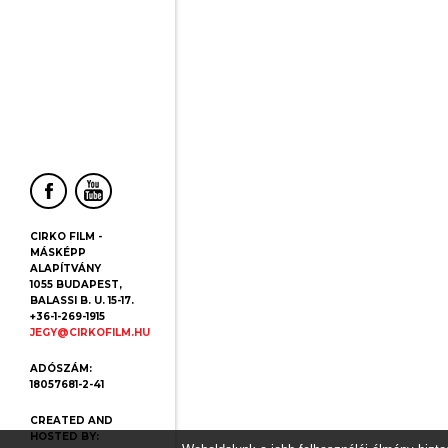
CIRKO FILM -
MÁSKÉPP
ALAPÍTVÁNY
1055 BUDAPEST,
BALASSI B. U. 15-17.
+36-1-269-1915
JEGY@CIRKOFILM.HU
ADÓSZÁM:
18057681-2-41
CREATED AND
HOSTED BY: