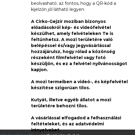
beolvasható; az fontos, hogy a QR-kód a
kijelzőn jól látható legyen.
A Cirko-Gejzír moziban bizonyos
előadásokról kép- és videófelvétel
készülhet, amely felvételeken Te is
feltűnhetsz. A mozi területére való
belépéssel és/vagy jegyvásárlással
hozzájárulsz, hogy rólad a közönség
részeként filmfelvétel vagy fotó
készüljön, és ez a felvétel nyilvánosságot
kapjon.
A mozi termeiben a videó-, és képfelvétel
készítése szigorúan tilos.
Kutyát, illetve egyéb állatot a mozi
területére behozni tilos.
A vásárlással elfogadod a felhasználási
feltételeket, és az adatvédelmi
irányelveket.