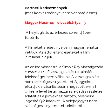
Partneri kedvezmények
(más kedvezménnyel nem vonható össze):
Magyar Narancs - olvasókártya
A helyfoglalás az érkezés sorrendjében
történik.
A filmeket eredeti nyelven, magyar felirattal
vetítjük. Az ettől eltérő eseteket a film
leírásánál jelöljük.
Az online vásárlásról a SimplePay visszaigazoló
E visszaigazolás tartalmáért
e-mailt küld.
felelősséget nem vállalunk. A visszaigazolást
nem szükséges kinyomtatni. A jegyeket
elküldjük a vásárlás során megadott e-mail
címre, a levél tartalmazza az előadás részletes
adatait és a jegyekhez tartozó, belépésre
jogosító QR-kódokat. A belépőjegyet nem
szükséges kinyomtatni, telefonról is