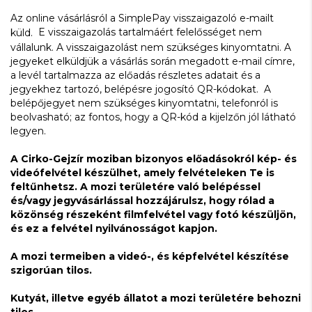
Az online vásárlásról a SimplePay visszaigazoló e-mailt
E visszaigazolás tartalmáért felelősséget nem
küld.
vállalunk. A visszaigazolást nem szükséges kinyomtatni. A
jegyeket elküldjük a vásárlás során megadott e-mail címre,
a levél tartalmazza az előadás részletes adatait és a
jegyekhez tartozó, belépésre jogosító QR-kódokat. A
belépőjegyet nem szükséges kinyomtatni, telefonról is
beolvasható; az fontos, hogy a QR-kód a kijelzőn jól látható
legyen.
A Cirko-Gejzír moziban bizonyos előadásokról kép- és
videófelvétel készülhet, amely felvételeken Te is
feltűnhetsz. A mozi területére való belépéssel
és/vagy jegyvásárlással hozzájárulsz, hogy rólad a
közönség részeként filmfelvétel vagy fotó készüljön,
és ez a felvétel nyilvánosságot kapjon.
A mozi termeiben a videó-, és képfelvétel készítése
szigorúan tilos.
Kutyát, illetve egyéb állatot a mozi területére behozni
tilos.