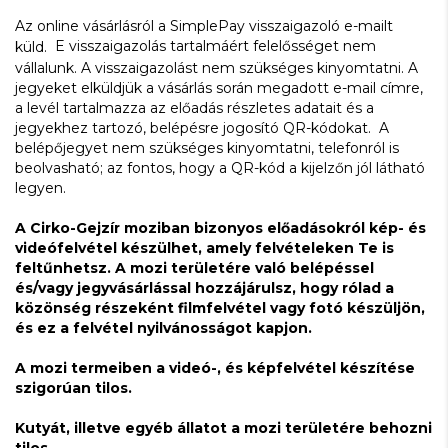
Az online vásárlásról a SimplePay visszaigazoló e-mailt
E visszaigazolás tartalmáért felelősséget nem
küld.
vállalunk. A visszaigazolást nem szükséges kinyomtatni. A
jegyeket elküldjük a vásárlás során megadott e-mail címre,
a levél tartalmazza az előadás részletes adatait és a
jegyekhez tartozó, belépésre jogosító QR-kódokat. A
belépőjegyet nem szükséges kinyomtatni, telefonról is
beolvasható; az fontos, hogy a QR-kód a kijelzőn jól látható
legyen.
A Cirko-Gejzír moziban bizonyos előadásokról kép- és
videófelvétel készülhet, amely felvételeken Te is
feltűnhetsz. A mozi területére való belépéssel
és/vagy jegyvásárlással hozzájárulsz, hogy rólad a
közönség részeként filmfelvétel vagy fotó készüljön,
és ez a felvétel nyilvánosságot kapjon.
A mozi termeiben a videó-, és képfelvétel készítése
szigorúan tilos.
Kutyát, illetve egyéb állatot a mozi területére behozni
tilos.