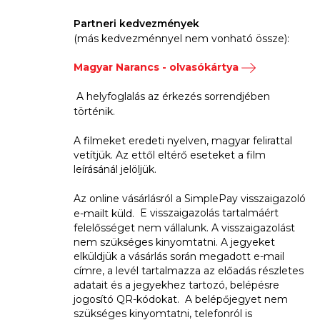
Partneri kedvezmények
(más kedvezménnyel nem vonható össze):
Magyar Narancs - olvasókártya
A helyfoglalás az érkezés sorrendjében
történik.
A filmeket eredeti nyelven, magyar felirattal
vetítjük. Az ettől eltérő eseteket a film
leírásánál jelöljük.
Az online vásárlásról a SimplePay visszaigazoló
E visszaigazolás tartalmáért
e-mailt küld.
felelősséget nem vállalunk. A visszaigazolást
nem szükséges kinyomtatni. A jegyeket
elküldjük a vásárlás során megadott e-mail
címre, a levél tartalmazza az előadás részletes
adatait és a jegyekhez tartozó, belépésre
jogosító QR-kódokat. A belépőjegyet nem
szükséges kinyomtatni, telefonról is