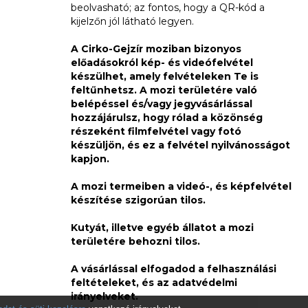
beolvasható; az fontos, hogy a QR-kód a
kijelzőn jól látható legyen.
A Cirko-Gejzír moziban bizonyos
előadásokról kép- és videófelvétel
készülhet, amely felvételeken Te is
feltűnhetsz. A mozi területére való
belépéssel és/vagy jegyvásárlással
hozzájárulsz, hogy rólad a közönség
részeként filmfelvétel vagy fotó
készüljön, és ez a felvétel nyilvánosságot
kapjon.
A mozi termeiben a videó-, és képfelvétel
készítése szigorúan tilos.
Kutyát, illetve egyéb állatot a mozi
területére behozni tilos.
A vásárlással elfogadod a felhasználási
feltételeket, és az adatvédelmi
irányelveket.