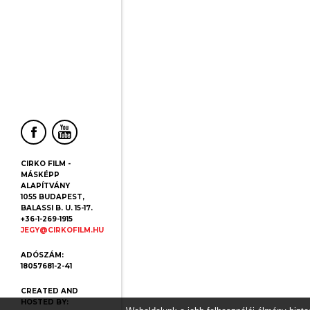
CIRKO FILM -
MÁSKÉPP
ALAPÍTVÁNY
1055 BUDAPEST,
BALASSI B. U. 15-17.
+36-1-269-1915
JEGY@CIRKOFILM.HU
ADÓSZÁM:
18057681-2-41
CREATED AND
HOSTED BY: