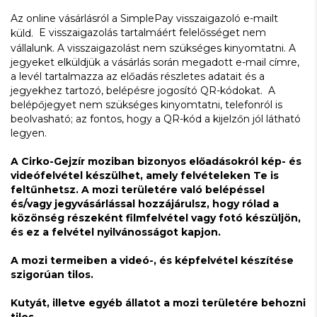
Az online vásárlásról a SimplePay visszaigazoló e-mailt
E visszaigazolás tartalmáért felelősséget nem
küld.
vállalunk. A visszaigazolást nem szükséges kinyomtatni. A
jegyeket elküldjük a vásárlás során megadott e-mail címre,
a levél tartalmazza az előadás részletes adatait és a
jegyekhez tartozó, belépésre jogosító QR-kódokat. A
belépőjegyet nem szükséges kinyomtatni, telefonról is
beolvasható; az fontos, hogy a QR-kód a kijelzőn jól látható
legyen.
A Cirko-Gejzír moziban bizonyos előadásokról kép- és
videófelvétel készülhet, amely felvételeken Te is
feltűnhetsz. A mozi területére való belépéssel
és/vagy jegyvásárlással hozzájárulsz, hogy rólad a
közönség részeként filmfelvétel vagy fotó készüljön,
és ez a felvétel nyilvánosságot kapjon.
A mozi termeiben a videó-, és képfelvétel készítése
szigorúan tilos.
Kutyát, illetve egyéb állatot a mozi területére behozni
tilos.